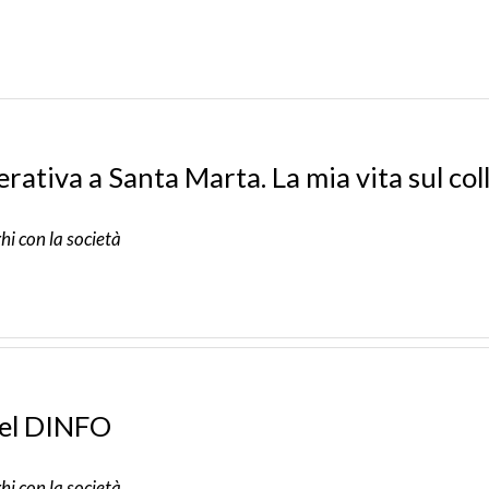
erativa a Santa Marta. La mia vita sul col
hi con la società
 del DINFO
hi con la società