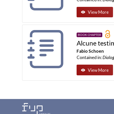
View More
BOOK CHAPTER
Alcune testim
Fabio Schoen
Contained in:
Dialog
View More