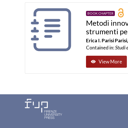
BOOK CHAPTER
Metodi innov
strumenti per
Erica I. Parisi Pari
Contained in:
Studi 
View More