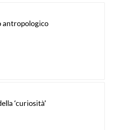
io antropologico
lla ‘curiosità’