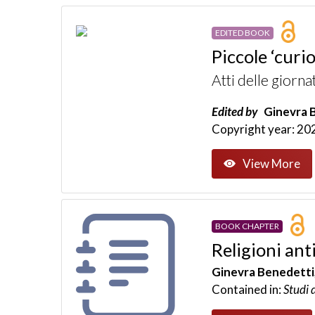
EDITED BOOK
Piccole ‘curi
Atti delle giorna
Edited by
Ginevra B
Copyright year: 20
View More
BOOK CHAPTER
Religioni ant
Ginevra Benedetti
Contained in:
Studi 