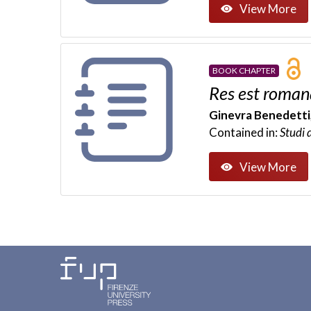
View More
BOOK CHAPTER
Res est roman
Ginevra Benedetti
Contained in:
Studi 
View More