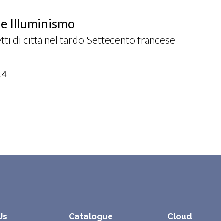
 e Illuminismo
tti di città nel tardo Settecento francese
14
Us
Catalogue
Cloud