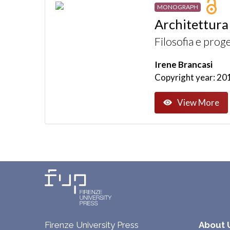
MONOGRAPH
Architettura
Filosofia e proge
Irene Brancasi
Copyright year: 20
View More
Firenze University Press
About 