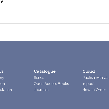
16
Us
Catalogue
Cloud
ory
Series
Publish with Us
ion
Open Access Books
Impact
ulation
Journals
How to Order