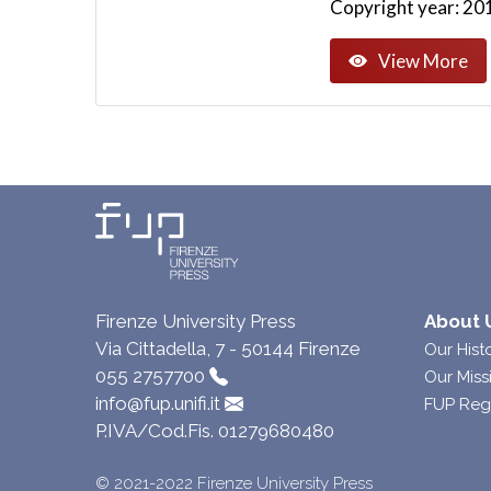
Copyright year: 20
View More
Firenze University Press
About 
Via Cittadella, 7 - 50144 Firenze
Our Hist
055 2757700
Our Miss
info@fup.unifi.it
FUP Reg
P.IVA/Cod.Fis. 01279680480
© 2021-2022 Firenze University Press