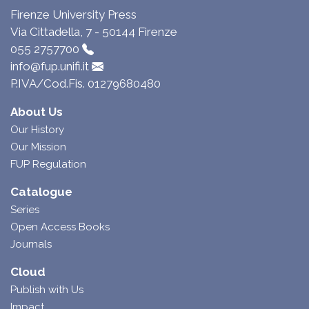
Firenze University Press
Via Cittadella, 7 - 50144 Firenze
055 2757700
info@fup.unifi.it
P.IVA/Cod.Fis. 01279680480
About Us
Our History
Our Mission
FUP Regulation
Catalogue
Series
Open Access Books
Journals
Cloud
Publish with Us
Impact