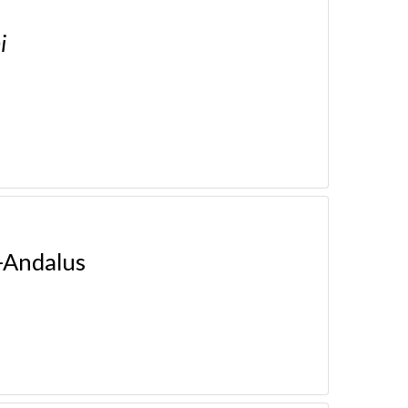
i
l-Andalus