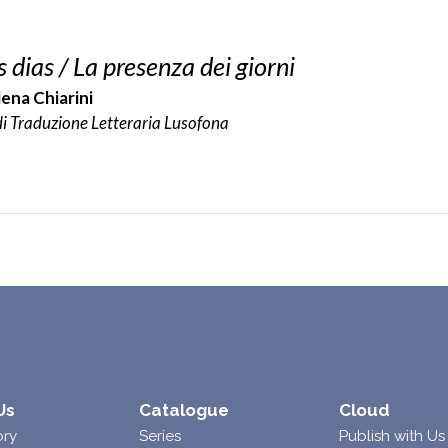
 dias / La presenza dei giorni
lena Chiarini
di Traduzione Letteraria Lusofona
Us
Catalogue
Cloud
ory
Series
Publish with Us