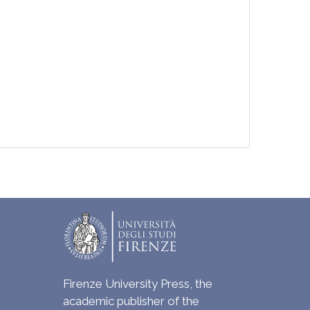
Firenze University Press, the
academic publisher of the