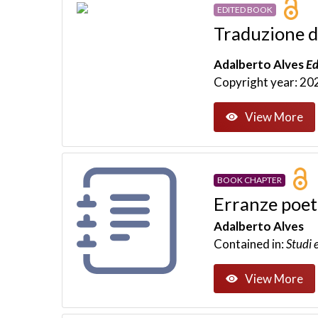
EDITED BOOK
Traduzione d
Adalberto Alves
Ed
Copyright year: 20
View More
BOOK CHAPTER
Erranze poeti
Adalberto Alves
Contained in:
Studi 
View More