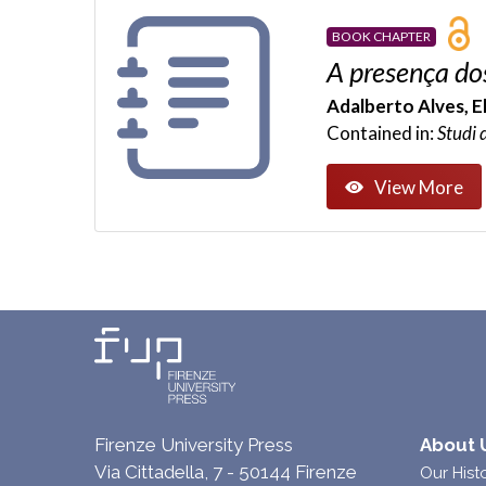
BOOK CHAPTER
A presença dos
Adalberto Alves, E
Contained in:
Studi 
View More
Firenze University Press
About 
Via Cittadella, 7 - 50144 Firenze
Our Hist